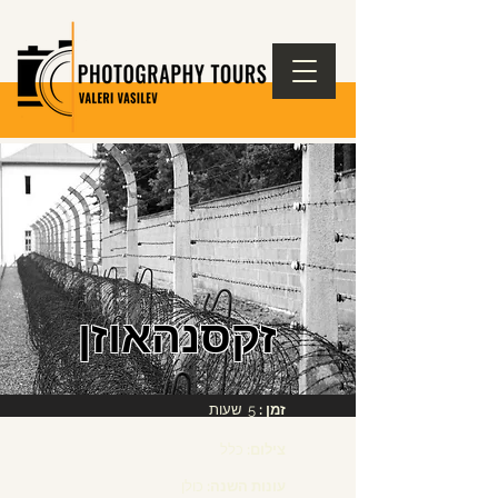
זקסנהאוזן
זמן :
5 שעות
צילום:
כלל
עונות השנה:
כולן