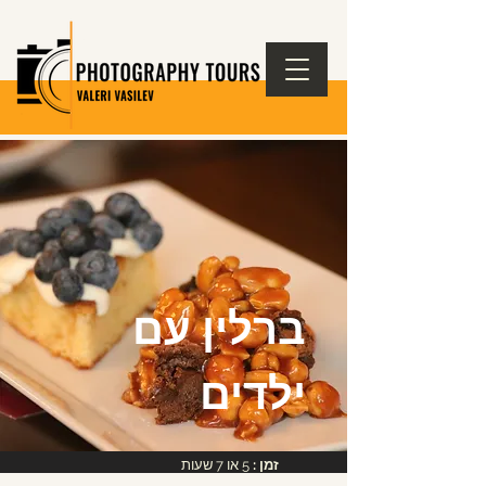
ברלין עם
ילדים
זמן :
5 או 7 שעות