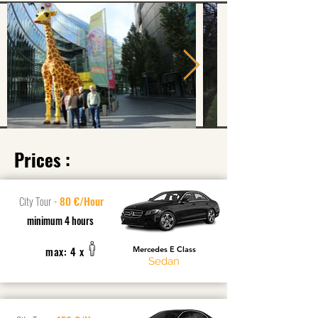
Prices :
City Tour
-
80 €/Hour
minimum 4 hours
max: 4 x
Mercedes E Class
Sedan